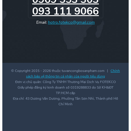
093 111 9066
Email:
hotro.fotekco@gmail.com
© Copyright 2015 -
2026 thuộc tuvancongbosanpham.com |
Chính
sách bảo vệ thông tin cá nhân của người tiêu dùng
Đơn vị chủ quản: Công Ty TNHH Thương Mại Dịch Vụ FOTEKCO
Giấy phép đăng ký kinh doanh số 0319288833 do Sở KH&ĐT
TP.HCM cấp
Địa chỉ: 43 Dương Văn Dương, Phường Tân Sơn Nhì, Thành phố Hồ
Chí Minh