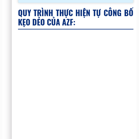
QUY TRÌNH THỰC HIỆN TỰ CÔNG BỐ
KẸO DẺO CỦA AZF: