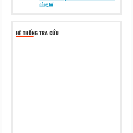
công bố
HỆ THỐNG TRA CỨU