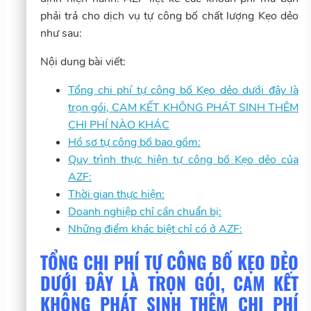
phải trả cho dịch vụ tự công bố chất lượng Kẹo dẻo
như sau:
Nội dung bài viết:
Tổng chi phí tự công bố Kẹo dẻo dưới đây là
trọn gói, CAM KẾT KHÔNG PHÁT SINH THÊM
CHI PHÍ NÀO KHÁC
Hồ sơ tự công bố bao gồm:
Quy trình thực hiện tự công bố Kẹo dẻo của
AZF:
Thời gian thực hiện:
Doanh nghiệp chỉ cần chuẩn bị:
Những điểm khác biệt chỉ có ở AZF:
TỔNG CHI PHÍ TỰ CÔNG BỐ KẸO DẺO
DƯỚI ĐÂY LÀ TRỌN GÓI, CAM KẾT
KHÔNG PHÁT SINH THÊM CHI PHÍ