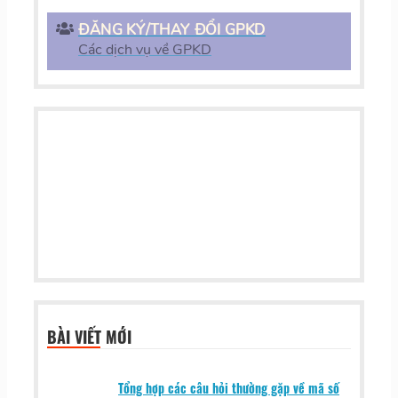
ĐĂNG KÝ/THAY ĐỔI GPKD
Các dịch vụ về GPKD
BÀI VIẾT MỚI
Tổng hợp các câu hỏi thường gặp về mã số