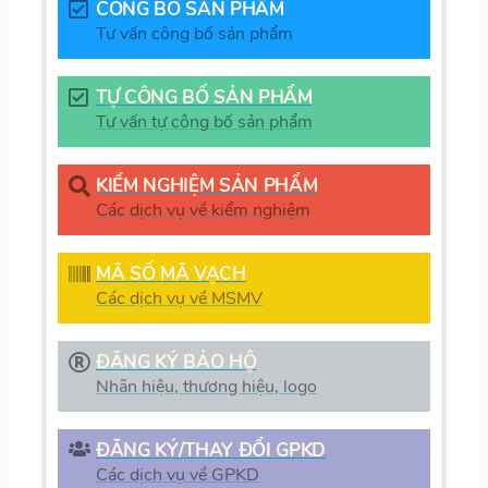
CÔNG BỐ SẢN PHẨM
Tư vấn công bố sản phẩm
TỰ CÔNG BỐ SẢN PHẨM
Tư vấn tự công bố sản phẩm
KIỂM NGHIỆM SẢN PHẨM
Các dịch vụ về kiểm nghiệm
MÃ SỐ MÃ VẠCH
Các dịch vụ về MSMV
ĐĂNG KÝ BẢO HỘ
Nhãn hiệu, thương hiệu, logo
ĐĂNG KÝ/THAY ĐỔI GPKD
Các dịch vụ về GPKD