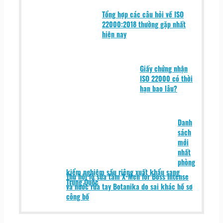
Tổng hợp các câu hỏi về ISO
22000:2018 thường gặp nhất
hiện nay
Giấy chứng nhận
ISO 22000 có thời
hạn bao lâu?
Danh
sách
mới
nhất
phòng
kiểm nghiệm sầu riêng xuất khẩu sang
Thu hồi lô sữa tắm X-Men for Boss Intense
Trung Quốc
và nước rửa tay Botanika do sai khác hồ sơ
công bố