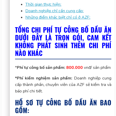
Thời gian thực hiện:
Doanh nghiệp chỉ cần cung cấp:
Những điểm khác biệt chỉ có ở AZF:
TỔNG CHI PHÍ TỰ CÔNG BỐ DẦU ĂN
DƯỚI ĐÂY LÀ TRỌN GÓI, CAM KẾT
KHÔNG PHÁT SINH THÊM CHI PHÍ
NÀO KHÁC
*
Phí tự công bố sản phẩm:
800.000
vnđ/ sản phẩm
*Phí kiểm nghiệm sản phẩm:
Doanh nghiệp cung
cấp thành phần, chuyên viên của AZF sẽ kiểm tra và
báo phí chi tiết.
HỒ SƠ TỰ CÔNG BỐ DẦU ĂN BAO
GỒM: